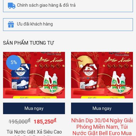
Chính sách giao hàng & đổi trả
Ưu đãi khách hàng
SẢN PHẨM TƯƠNG TỰ
5%
Mua ngay
Mua ngay
đ
đ
Nhân Dip 30/04 Ngày Giải
195,000
185,250
Phóng Miền Nam, Túi
Túi Nước Giặt Xả Siêu Cao
Nước Giặt Bell Euro Mua