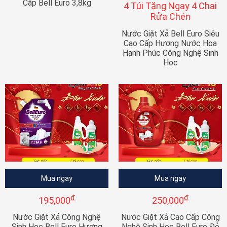
Cấp Bell Euro 3,8kg
4 Túi Tặng Ngay 4 Chai
Rửa Chén
Nước Giặt Xả Bell Euro Siêu
Cao Cấp Hương Nước Hoa
Hạnh Phúc Công Nghệ Sinh
Học
Mua ngay
Mua ngay
đ
đ
195,000
250,000
Nước Giặt Xả Công Nghệ
Nước Giặt Xả Cao Cấp Công
Sinh Học Bell Euro Hương
Nghệ Sinh Học Bell Euro Đỏ